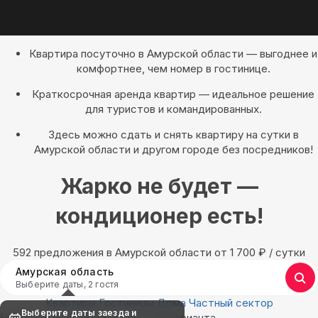
Квартира посуточно в Амурской области — выгоднее и
комфортнее, чем номер в гостинице.
Краткосрочная аренда квартир — идеальное решение
для туристов и командированных.
Здесь можно сдать и снять квартиру на сутки в
Амурской области и другом городе без посредников!
Жарко не будет —
кондиционер есть!
592 предложения в Амурской области oт 1 700
₽
/ сутки
Амурская область
Выберите даты, 2 гостя
Квартиры
Гостиницы
Дома
Частный сектор
Выберите даты заезда и
Найдём, где остановиться : 592 варианта