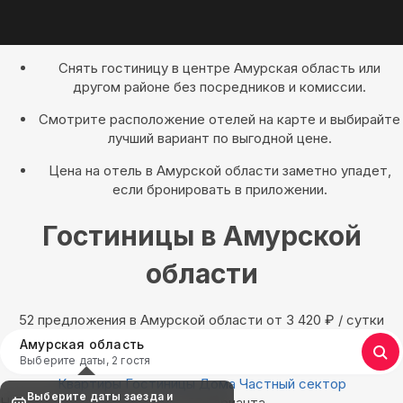
Снять гостиницу в центре Амурская область или
другом районе без посредников и комиссии.
Смотрите расположение отелей на карте и выбирайте
лучший вариант по выгодной цене.
Цена на отель в Амурской области заметно упадет,
если бронировать в приложении.
Гостиницы в Амурской
области
52 предложения в Амурской области oт 3 420
₽
/ сутки
Амурская область
Выберите даты, 2 гостя
Квартиры
Гостиницы
Дома
Частный сектор
Выберите даты заезда и
Найдём, где остановиться : 52 варианта