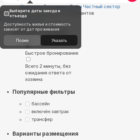
Квартиры
Гостиницы
Дома
Частный сектор
Выберите даты заезда и
Найдём, где остановиться : 10 вариантов
отъезда
Показать на карте
Доступность жилья и стоимость
зависят от дат проживания
Выбирайте лучшее
Позже
Указать
Быстрое бронирование
Всего 2 минуты, без
ожидания ответа от
хозяина
Популярные фильтры
бассейн
включён завтрак
трансфер
Варианты размещения