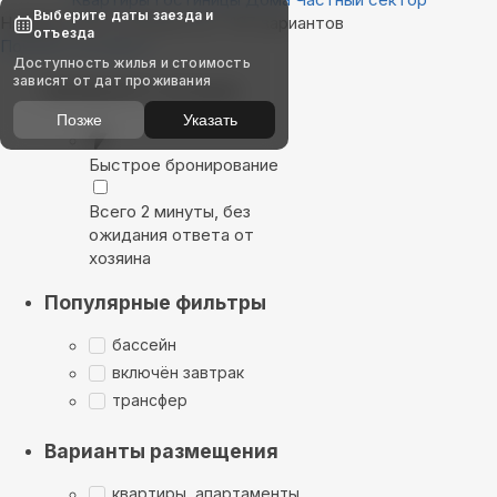
Выберите даты заезда и
Найдём, где остановиться : 187 вариантов
отъезда
Показать на карте
Доступность жилья и стоимость
зависят от дат проживания
Выбирайте лучшее
Позже
Указать
Быстрое бронирование
Всего 2 минуты, без
ожидания ответа от
хозяина
Популярные фильтры
бассейн
включён завтрак
трансфер
Варианты размещения
квартиры, апартаменты