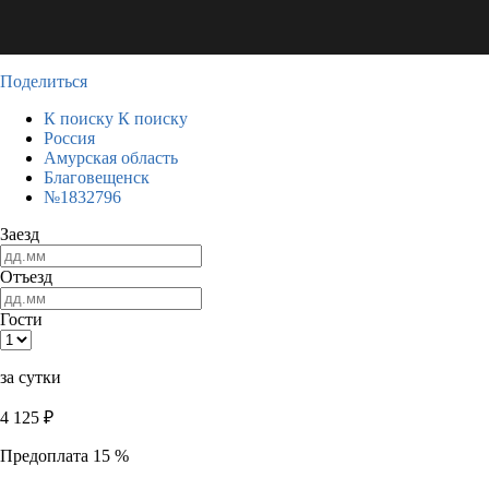
Поделиться
К поиску
К поиску
Россия
Амурская область
Благовещенск
№1832796
Заезд
Отъезд
Гости
за сутки
4 125
₽
Предоплата 15 %