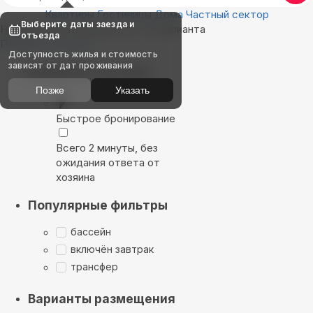
Квартиры
Гостиницы
Дома
Частный сектор
Выберите даты заезда и
Найдём, где остановиться : 22 варианта
отъезда
Показать на карте
Доступность жилья и стоимость
зависят от дат проживания
Выбирайте лучшее
Позже
Указать
Быстрое бронирование
Всего 2 минуты, без
ожидания ответа от
хозяина
Популярные фильтры
бассейн
включён завтрак
трансфер
Варианты размещения