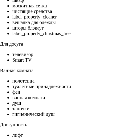
шкаф
москитная сетка
чистящие средства
label_property_cleaner
вешалка для одежды
шторы блэкаут
label_property_christmas_tree
Для досуга
телевизор
Smart TV
Ванная комната
полотенца
туалетные принадлежности
фен
ванная комната
душ
тапочки
гигиенический душ
Доступность
лифт