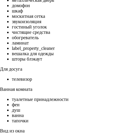
металлическая дверь
домофон
шкаф
москитная сетка
звукоизоляция
гостиный уголок
чистящие средства
обогреватель
ламинат
label_property_cleaner
вешалка для одежды
шторы блэкаут
Для досуга
телевизор
Ванная комната
туалетные принадлежности
фен
душ
ванна
тапочки
Вид из окна