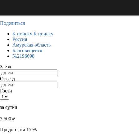
Поделиться
К поиску
К поиску
Россия
Амурская область
Благовещенск
№2196698
Заезд
Отъезд
Гости
за сутки
3 500
₽
Предоплата 15 %