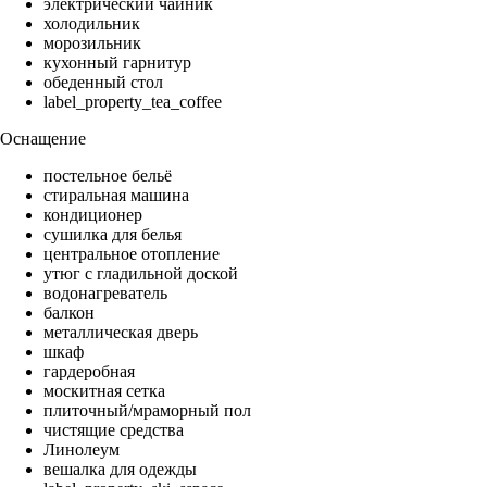
электрический чайник
холодильник
морозильник
кухонный гарнитур
обеденный стол
label_property_tea_coffee
Оснащение
постельное бельё
стиральная машина
кондиционер
сушилка для белья
центральное отопление
утюг с гладильной доской
водонагреватель
балкон
металлическая дверь
шкаф
гардеробная
москитная сетка
плиточный/мраморный пол
чистящие средства
Линолеум
вешалка для одежды