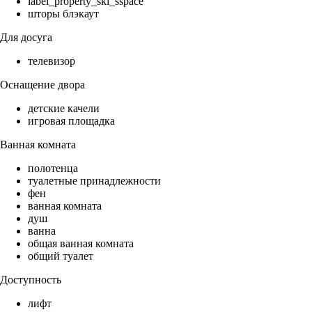
label_property_ski_sspace
шторы блэкаут
Для досуга
телевизор
Оснащение двора
детские качели
игровая площадка
Ванная комната
полотенца
туалетные принадлежности
фен
ванная комната
душ
ванна
общая ванная комната
общий туалет
Доступность
лифт