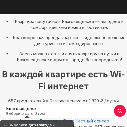
Квартира посуточно в Благовещенске — выгоднее и
комфортнее, чем номер в гостинице.
Краткосрочная аренда квартир — идеальное решение
для туристов и командированных.
Здесь можно сдать и снять квартиру на сутки в
Благовещенске и другом городе без посредников!
В каждой квартире есть Wi-
Fi интернет
657 предложений в Благовещенске oт 1 820
₽
/ сутки
Благовещенск
Выберите даты, 2 гостя
Квартиры
Гостиницы
Дома
Частный сектор
Выберите даты заезда и
Найдём, где остановиться в Благовещенске: 657 вариантов