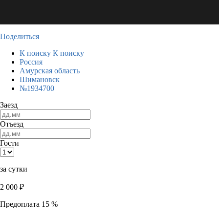
Поделиться
К поиску
К поиску
Россия
Амурская область
Шимановск
№1934700
Заезд
Отъезд
Гости
за сутки
2 000
₽
Предоплата 15 %