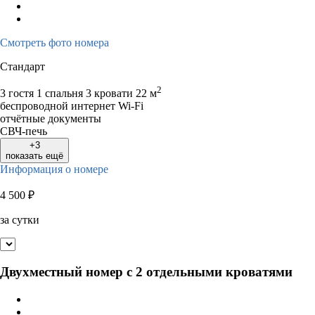
24
25
26
27
28
29
30
28
29
30
31
Смотреть фото номера
Стандарт
2
3 гостя
1 спальня 3 кровати
22 м
беспроводной интернет Wi-Fi
отчётные документы
СВЧ-печь
+3
показать ещё
Информация о номере
4 500
₽
за сутки
Двухместный номер с 2 отдельными кроватями