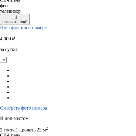
СВЧ-печь
фен
телевизор
+1
показать ещё
Информация о номере
4 000
₽
за сутки
Смотреть фото номера
И доп.местом
2
2 гостя
1 кровать
22 м
СВЧ-печь