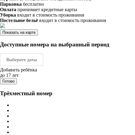
Парковка
бесплатно
Оплата
принимает кредитные карты
Уборка
входит в стоимость проживания
Постельное бельё
входит в стоимость проживания
Показать на карте
Доступные номера на выбранный период
Выберите даты
Добавить ребёнка
Август 2026
Сентяб
до 17 лет
Готово
пн
вт
ср
чт
пт
сб
вс
пн
вт
ср
ч
Трёхместный номер
1
2
1
2
3
3
4
5
6
7
8
9
7
8
9
1
10
11
12
13
14
15
16
14
15
16
1
17
18
19
20
21
22
23
21
22
23
2