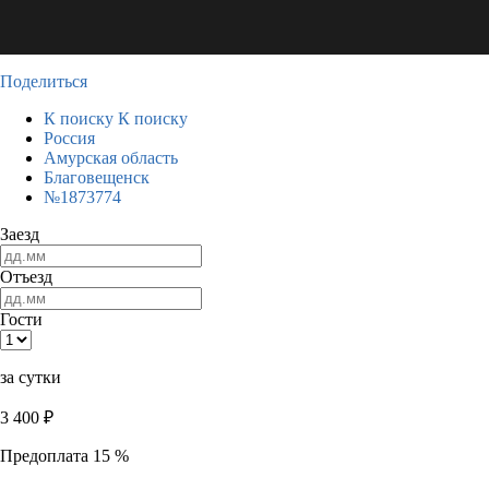
Поделиться
К поиску
К поиску
Россия
Амурская область
Благовещенск
№1873774
Заезд
Отъезд
Гости
за сутки
3 400
₽
Предоплата 15 %