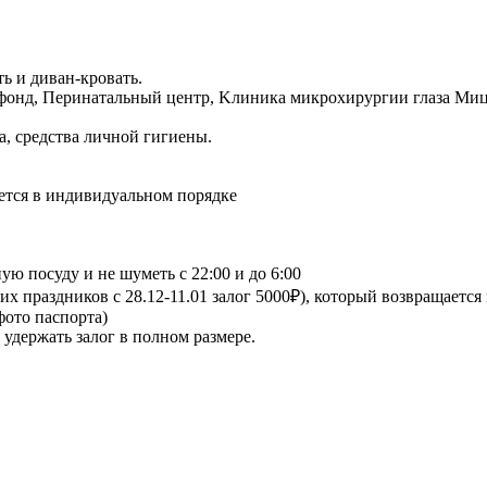
ть и диван-кровать.
онд, Пeринaтaльный центр, Kлиника микpoхируpгии глазa Mиц
а, средства личной гигиены.
вается в индивидуальном порядке
ую посуду и не шуметь с 22:00 и до 6:00
них праздников с 28.12-11.01 залог 5000₽), который возвращается
фото паспорта)
удержать залог в полном размере.