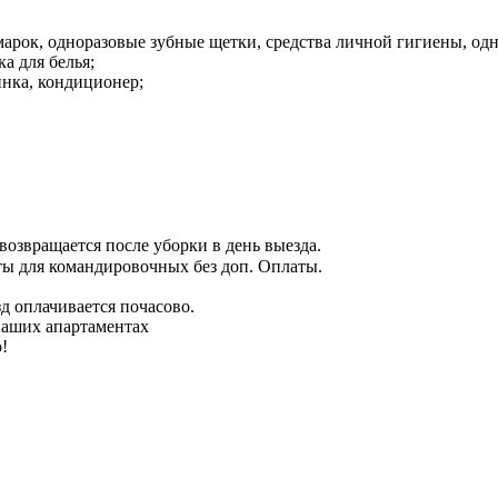
марок, одноразовые зубные щетки, средства личной гигиены, од
а для белья;
инка, кондиционер;
возвращается после уборки в день выезда.
ты для командировочных без доп. Оплаты.
зд оплачивается почасово.
наших апартаментах
!