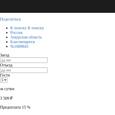
Поделиться
К поиску
К поиску
Россия
Амурская область
Благовещенск
№1689845
Заезд
Отъезд
Гости
за сутки
3 509
₽
Предоплата 15 %