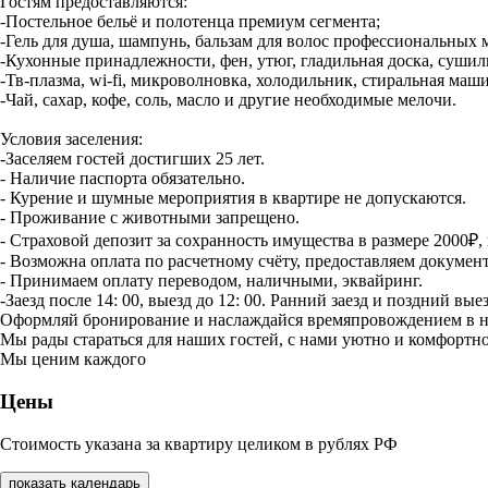
Гостям предоставляются:
-Постельное бельё и полотенца премиум сегмента;
-Гель для душа, шампунь, бальзам для волос профессиональных 
-Кухонные принадлежности, фен, утюг, гладильная доска, сушилк
-Тв-плазма, wi-fi, микроволновка, холодильник, стиральная маш
-Чай, сахар, кофе, соль, масло и другие необходимые мелочи.
Условия заселения:
-Заселяем гостей достигших 25 лет.
- Наличие паспорта обязательно.
- Курение и шумные мероприятия в квартире не допускаются.
- Проживание с животными запрещено.
- Страховой депозит за сохранность имущества в размере 2000₽, 
- Возможна оплата по расчетному счёту, предоставляем докумен
- Принимаем оплату переводом, наличными, эквайринг.
-Заезд после 14: 00, выезд до 12: 00. Ранний заезд и поздний вые
Оформляй бронирование и наслаждайся времяпровождением в 
Мы рады стараться для наших гостей, с нами уютно и комфортно
Мы ценим каждого
Цены
Стоимость указана за квартиру целиком в рублях РФ
показать календарь