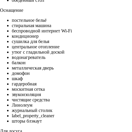
обеденный стол
Оснащение
постельное бельё
стиральная машина
беспроводной интернет Wi-Fi
кондиционер
сушилка для белья
центральное отопление
утюг с гладильной доской
водонагреватель
балкон
металлическая дверь
домофон
шкаф
гардеробная
москитная сетка
звукоизоляция
чистящие средства
Линолеум
журнальный столик
label_property_cleaner
шторы блэкаут
Для досуга